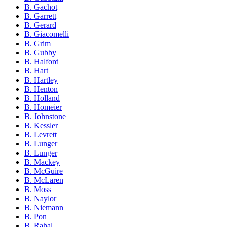
B. Gachot
B. Garrett
B. Gerard
B. Giacomelli
B. Grim
B. Gubby
B. Halford
B. Hart
B. Hartley
B. Henton
B. Holland
B. Homeier
B. Johnstone
B. Kessler
B. Levrett
B. Lunger
B. Lunger
B. Mackey
B. McGuire
B. McLaren
B. Moss
B. Naylor
B. Niemann
B. Pon
B. Rahal