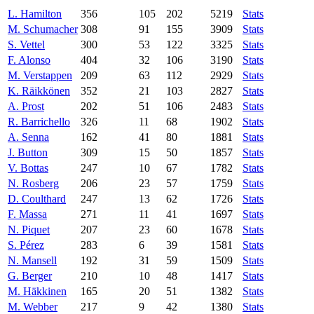
L. Hamilton
356
105
202
5219
Stats
M. Schumacher
308
91
155
3909
Stats
S. Vettel
300
53
122
3325
Stats
F. Alonso
404
32
106
3190
Stats
M. Verstappen
209
63
112
2929
Stats
K. Räikkönen
352
21
103
2827
Stats
A. Prost
202
51
106
2483
Stats
R. Barrichello
326
11
68
1902
Stats
A. Senna
162
41
80
1881
Stats
J. Button
309
15
50
1857
Stats
V. Bottas
247
10
67
1782
Stats
N. Rosberg
206
23
57
1759
Stats
D. Coulthard
247
13
62
1726
Stats
F. Massa
271
11
41
1697
Stats
N. Piquet
207
23
60
1678
Stats
S. Pérez
283
6
39
1581
Stats
N. Mansell
192
31
59
1509
Stats
G. Berger
210
10
48
1417
Stats
M. Häkkinen
165
20
51
1382
Stats
M. Webber
217
9
42
1380
Stats