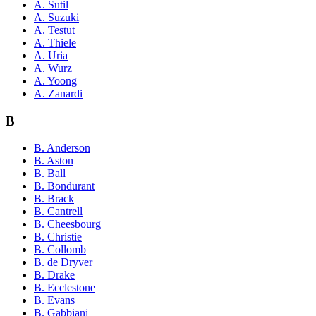
A. Sutil
A. Suzuki
A. Testut
A. Thiele
A. Uria
A. Wurz
A. Yoong
A. Zanardi
B
B. Anderson
B. Aston
B. Ball
B. Bondurant
B. Brack
B. Cantrell
B. Cheesbourg
B. Christie
B. Collomb
B. de Dryver
B. Drake
B. Ecclestone
B. Evans
B. Gabbiani