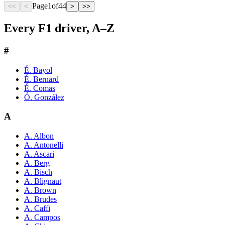
Page
1
of
44
<<
<
>
>>
Every F1 driver, A–Z
#
É. Bayol
É. Bernard
É. Comas
Ó. González
A
A. Albon
A. Antonelli
A. Ascari
A. Berg
A. Bisch
A. Blignaut
A. Brown
A. Brudes
A. Caffi
A. Campos