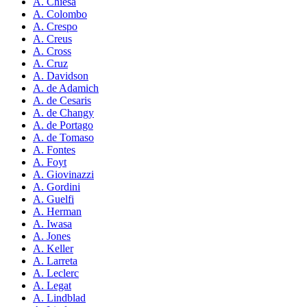
A. Chiesa
A. Colombo
A. Crespo
A. Creus
A. Cross
A. Cruz
A. Davidson
A. de Adamich
A. de Cesaris
A. de Changy
A. de Portago
A. de Tomaso
A. Fontes
A. Foyt
A. Giovinazzi
A. Gordini
A. Guelfi
A. Herman
A. Iwasa
A. Jones
A. Keller
A. Larreta
A. Leclerc
A. Legat
A. Lindblad