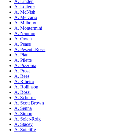
A. Linden
A. Lotterer
A. McNish
A. Merzario
A. Milhoux
A. Montermini
A. Nannini
A. Owen
A. Pease
A. Pesenti-Rossi
A. Pián
A. Pilette
A. Pizzonia
A. Prost
A. Rees
A. Ribeiro
A. Rollinson
A. Rossi
A. Scherrer
A. Scott Brown
A. Senna
A. Simon
A. Soler-Roig
A. Stacey
A. Sutcliffe