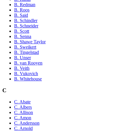
B. Redman
B. Roos
B. Said
B. Schindler
B. Schneider
B. Scott
B. Senna
B. Shawe Taylor
B. Sweikert
B. Tingelstad
B. Unser
B. van Rooyen
B. Veith
B. Vukovich
B. Whitehouse
C
C. Abate
C. Albers
C. Allison
C. Amon
C. Andersson
C. Arnold